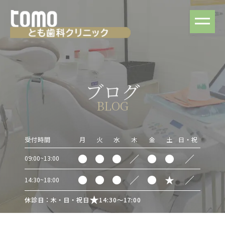
ブログ
BLOG
受付時間
月
火
水
木
金
土
日・祝
●
●
●
／
●
●
／
09:00~13:00
●
●
●
／
●
★
／
14:30~18:00
休診日：木・日・祝日
14:30～17:00