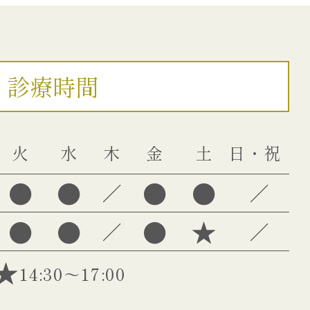
診療時間
火
水
木
金
土
日・祝
●
●
●
●
／
／
●
●
●
★
／
／
14:30～17:00