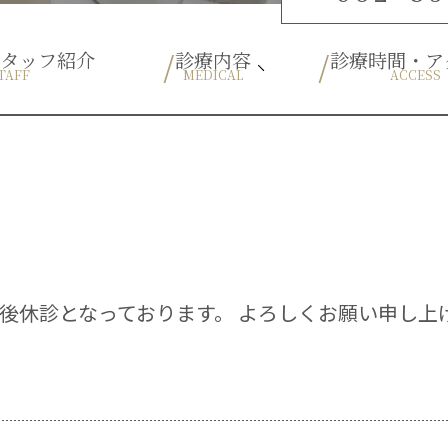
スタッフ紹介
診療内容
診療時間・ア
TAFF
MEDICAL
ACCESS
ブルーラジカル
予防歯科
一般歯科
根幹治療
口腔外科
歯周病
小児歯科
小児矯正
）午後休診となっております。 よろしくお願い申し上
ホワイトニング
審美歯科
インプラント
入れ歯