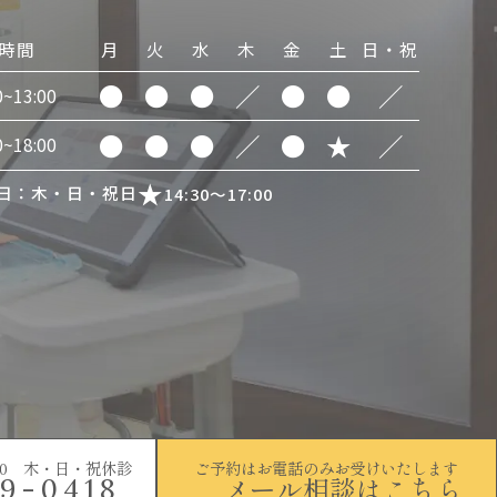
時間
月
火
水
木
金
土
日・祝
●
●
●
／
●
●
／
0~13:00
●
●
●
／
●
★
／
0~18:00
日：木・日・祝日
14:30～17:00
~18:00 木・日・祝休診
ご予約はお電話のみお受けいたします
メール相談はこちら
9-0418