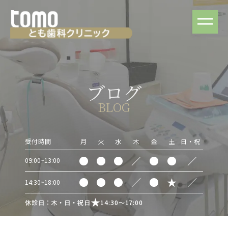
ブログ
BLOG
受付時間
月
火
水
木
金
土
日・祝
●
●
●
／
●
●
／
09:00~13:00
●
●
●
／
●
★
／
14:30~18:00
休診日：木・日・祝日
14:30～17:00