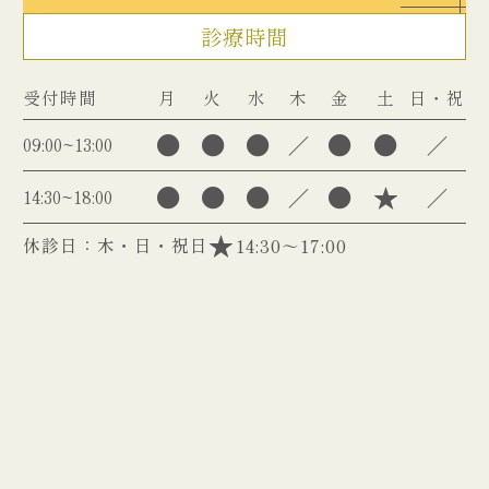
診療時間
受付時間
月
火
水
木
金
土
日・祝
●
●
●
●
●
／
／
09:00~13:00
●
●
●
●
★
／
／
14:30~18:00
休診日：木・日・祝日
14:30～17:00