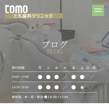
ブログ
BLOG
受付時間
月
火
水
木
金
土
日・祝
●
●
●
／
●
●
／
09:00~13:00
●
●
●
／
●
★
／
14:30~18:00
休診日：木・日・祝日
14:30～17:00